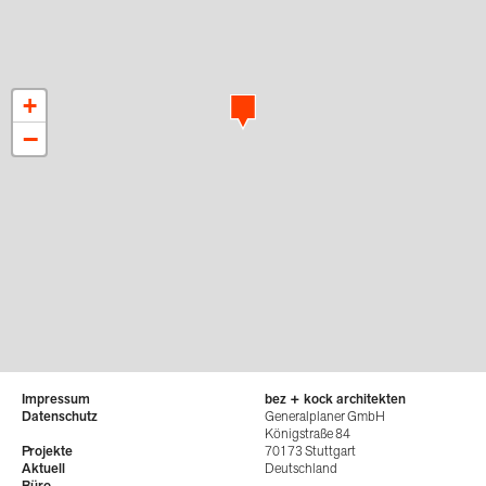
+
−
Impressum
bez + kock architekten
Datenschutz
Generalplaner GmbH
Königstraße 84
Projekte
70173 Stuttgart
Aktuell
Deutschland
Büro